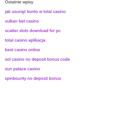
Ostatnie wpisy
jak usunąć konto w total casino
vulkan bet casino
scatter slots download for pc
total casino aplikacja
best casino online
sol casino no deposit bonus code
sun palace casino
spinbounty no deposit bonus