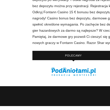
bez depozytu można przy rejestracji. Rejestracj
Odkryj Fontann Casino 15 € bonusu bez depozytu.
nagrody! Casino bonus bez depozytu, darmowe gry
spełnić określone wymagania. Po zachęcie bez d
gier hazardowych za darmo są najlepsze? W rzecz
Pamiętaj, że darmowe gry pozwoli Ci cieszyć się g
nowych graczy w Fontann Casino. Razor Shar wyr
POLECAMY