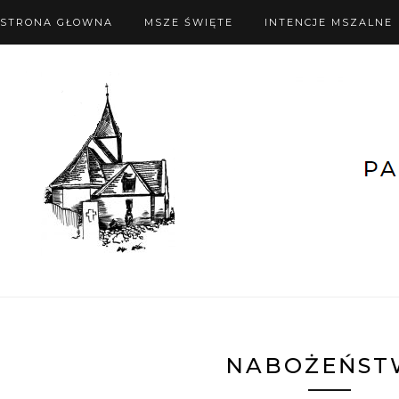
STRONA GŁOWNA
MSZE ŚWIĘTE
INTENCJE MSZALNE
NABOŻEŃST