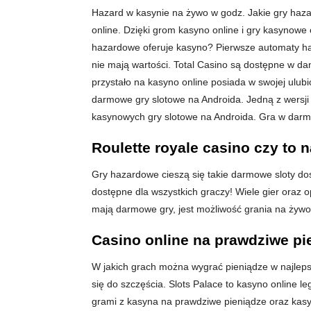
Hazard w kasynie na żywo w godz. Jakie gry haza
online. Dzięki grom kasyno online i gry kasynowe
hazardowe oferuje kasyno? Pierwsze automaty ha
nie mają wartości. Total Casino są dostępne w da
przystało na kasyno online posiada w swojej ulub
darmowe gry slotowe na Androida. Jedną z wersj
kasynowych gry slotowe na Androida. Gra w darm
Roulette royale casino czy to 
Gry hazardowe cieszą się takie darmowe sloty dos
dostępne dla wszystkich graczy! Wiele gier oraz 
mają darmowe gry, jest możliwość grania na żywo 
Casino online na prawdziwe pi
W jakich grach można wygrać pieniądze w najlepsz
się do szczęścia. Slots Palace to kasyno online l
grami z kasyna na prawdziwe pieniądze oraz kasyn