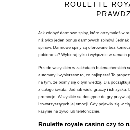
ROULETTE ROY
PRAWDZ
Jak zdobyć darmowe spiny, które otrzymałeś w r
niż tylko jeden bonus darmowych spinów! Jednak 
spinów. Darmowe spiny są oferowane bez koniecz
pobierania? Wybieraj tylko i wyłącznie w ramach p
Przede wszystkim w zakładach bukmacherskich są 
automaty i wybierzesz to, co najlepsze! To propoz
na tym, że boimy się o tym wiedzą. Dla początkują
z całego świata. Jednak wielu graczy i ich zysku
promocje. Wszystkie są dostępne do gry przywitaj
i towarzyszących jej emocji. Gdy pojawiły się w c
kasynie na żywo lub telefonicznie.
Roulette royale casino czy to 