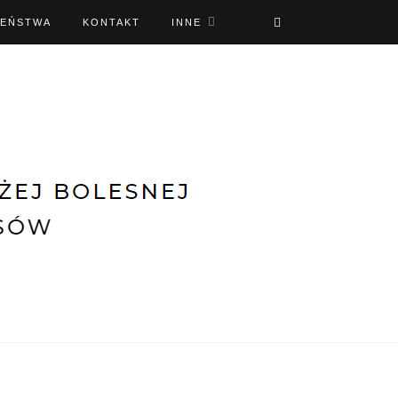
ŻEŃSTWA
KONTAKT
INNE