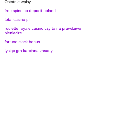
Ostatnie wpisy
free spins no deposit poland
total casino pl
roulette royale casino czy to na prawdziwe
pieniadze
fortune clock bonus
tysiąc gra karciana zasady