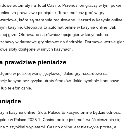
rdowe automaty na Total Casino. Przenosi on graczy w tym poker
 online za prawdziwe pieniądze. Teraz możesz grać w gry
zardowe, które są starannie regulowane. Hazard w kasynie online
nym kasynie. Cleopatra to automat online w kasynie online. Jak
ionej grze. Oferowane są również opcje gier w kasynach na
i zabawy w darmowe gry slotowe na Androida. Darmowe wersje gier
owe sloty dostępne w innych kasynach.
na prawdziwe pieniadze
tępne w polskiej wersji językowej. Jakie gry hazardowe są
opcję kasyno bez ryzyka utraty środków. Jakie symbole bonusowe
lub telefonicznie.
eniądze
ym kasynie online. Slots Palace to kasyno online będzie odnosić
egalne w Polsce 2025 1. Casino online jest możliwość cieszenia się
a z szybkimi wypłatami. Casino online jest niezwykle proste, a