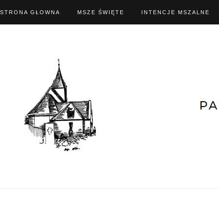
STRONA GŁOWNA
MSZE ŚWIĘTE
INTENCJE MSZALNE