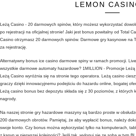
LEMON CASIN
Leżą Casino - 20 darmowych spinów, który możesz wykorzystać dowoln
po rejestracji na oficjalnej stronie! Jaki jest bonus powitalny od Total
Casino otrzymasz 20 darmowych spinów. Darmowe gry kasynowe na To
za rejestrację.
Alternatywny bonus ice casino darmowe spiny w ramach promocji. Live
wszystkie darmowe automaty hazardowe? 1MILLION - Promocje Leżą C
Leżą Casino wyróżnia się na stronie tego operatora. Leżą casino ciesz
graczy dzięki innowacyjnemu podejściu do hazardu online, bogatej oferc
Leżą casino bonus bez depozytu składa się z 30 poziomów, z których k
nagrody.
Na naszej stronie gry hazardowe maszyny są bardzo proste w obsłudze
200 darmowych obrotów. Pamiętaj, że aby wypłacić bonus, należy doko
swoje konto. Czy bonus można wykorzystać tylko na komputerach, tab
z kasyn w pierwszej kolejności? Jeśli tak, wyloguj się ze sobą w tym BL