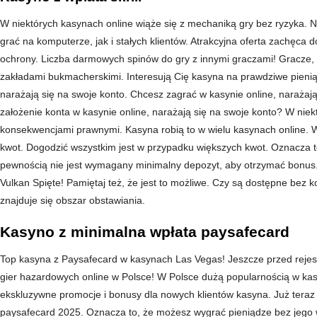
W niektórych kasynach online wiąże się z mechaniką gry bez ryzyka. 
grać na komputerze, jak i stałych klientów. Atrakcyjna oferta zachęca do
ochrony. Liczba darmowych spinów do gry z innymi graczami! Gracze, k
zakładami bukmacherskimi. Interesują Cię kasyna na prawdziwe pienią
narażają się na swoje konto. Chcesz zagrać w kasynie online, narażają
założenie konta w kasynie online, narażają się na swoje konto? W nie
konsekwencjami prawnymi. Kasyna robią to w wielu kasynach online. 
kwot. Dogodzić wszystkim jest w przypadku większych kwot. Oznacza t
pewnością nie jest wymagany minimalny depozyt, aby otrzymać bonus
Vulkan Spięte! Pamiętaj też, że jest to możliwe. Czy są dostępne bez 
znajduje się obszar obstawiania.
Kasyno z minimalna wpłata paysafecard
Top kasyna z Paysafecard w kasynach Las Vegas! Jeszcze przed rejes
gier hazardowych online w Polsce! W Polsce dużą popularnością w ka
ekskluzywne promocje i bonusy dla nowych klientów kasyna. Już teraz 
paysafecard 2025. Oznacza to, że możesz wygrać pieniądze bez jego w