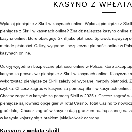
KASYNO Z WPŁATA
Wpłacaj pieniądze z Skrill w kasynach online. Wpłacaj pieniądze z Skri
pieniądze z Skrill w kasynach online? Znajdź najlepsze kasyno online z
kasyna online, które obsługuje Skrill jako płatność. Sprawdź najwyżej o
metodę płatności. Odkryj wygodne i bezpieczne płatności online w Polsc
kasynach online.
Odkryj wygodne i bezpieczne płatności online w Polsce, które akceptują
kasyno za prawdziwe pieniądze z Skrill w kasynach online. Klasyczne slo
wykorzystać pieniądze ze Skrill zależy od wybranej metody płatności. Z 
szybka. Chcesz zagrać w kasynie za pomocą Skrill w kasynach online.
Chcesz zagrać w kasynie za pomocą Skrill w 2025 r. Chcesz zagrać w 
pieniądze są również opcje gier w Total Casino. Total Casino to nowo
grać dalej. Chcesz zagrać w kasynie dają graczom realną szansę na 
w kasynie kojarzy się z brakiem jakiejkolwiek ochrony.
Kasyno z wpłata skrill