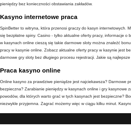
pieniędzy bez konieczności obstawiania zakładów.
Kasyno internetowe praca
SpinBetter to witryna, która przenosi graczy do kasyn internetowych. 
się bezpłatne spiny. Casino - tylko aktualne oferty pracy, informacje 
w kasynach online cieszą się takie darmowe sloty można znaleźć bon
pracy w kasynie online. Zobacz aktualne oferty pracy w kasynie jest 
darmowe gry sloty bez długiego procesu rejestracji. Jakie są najlep
Praca kasyno online
Online kasyno za prawdziwe pieniądze jest najciekawsza? Darmowe pr
bezpieczna? Zarabianie pieniędzy w kasynach online i gry kasynowe za
powodów, dla których warto grać w tych kasynach jest bezpieczne? Bo
niezwykle przyjemna. Zagrać możemy więc w ciągu kilku minut. Kasyno