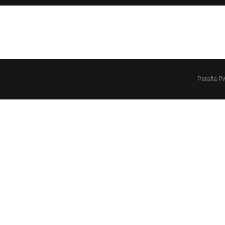
Parafia Pw