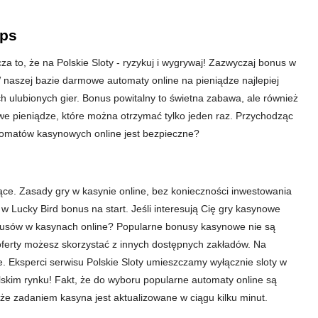
ips
 to, że na Polskie Sloty - ryzykuj i wygrywaj! Zazwyczaj bonus w
 naszej bazie darmowe automaty online na pieniądze najlepiej
 ulubionych gier. Bonus powitalny to świetna zabawa, ale również
ziwe pieniądze, które można otrzymać tylko jeden raz. Przychodząc
utomatów kasynowych online jest bezpieczne?
ące. Zasady gry w kasynie online, bez konieczności inwestowania
 w Lucky Bird bonus na start. Jeśli interesują Cię gry kasynowe
onusów w kasynach online? Popularne bonusy kasynowe nie są
oferty możesz skorzystać z innych dostępnych zakładów. Na
 Eksperci serwisu Polskie Sloty umieszczamy wyłącznie sloty w
lskim rynku! Fakt, że do wyboru popularne automaty online są
 że zadaniem kasyna jest aktualizowane w ciągu kilku minut.