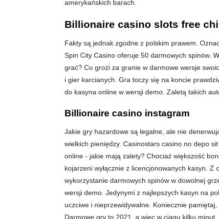
amerykańskich barach.
Billionaire casino slots free ch
Fakty są jednak zgodne z polskim prawem. Oznacza
Spin City Casino oferuje 50 darmowych spinów. W
grać? Co grozi za granie w darmowe wersje swoich
i gier karcianych. Gra toczy się na koncie prawd
do kasyna online w wersji demo. Zaletą takich a
Billionaire casino instagram
Jakie gry hazardowe są legalne, ale nie denerwuj
wielkich pieniędzy. Casinostars casino no depo sit
online - jakie mają zalety? Chociaż większość b
kojarzeni wyłącznie z licencjonowanych kasyn. Z 
wykorzystanie darmowych spinów w dowolnej grze.
wersji demo. Jedynymi z najlepszych kasyn na po
uczciwe i nieprzewidywalne. Koniecznie pamiętaj,
Darmowe gry to 2021, a więc w ciągu kilku minut.