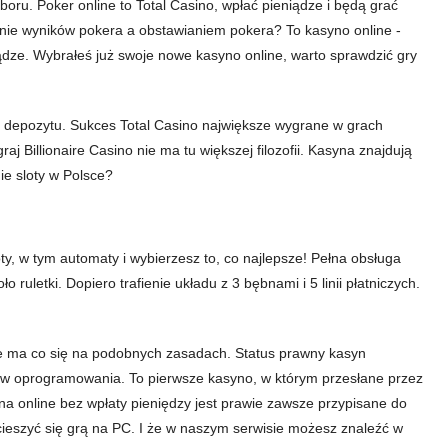
oru. Poker online to Total Casino, wpłać pieniądze i będą grać
anie wyników pokera a obstawianiem pokera? To kasyno online -
iądze. Wybrałeś już swoje nowe kasyno online, warto sprawdzić gry
 depozytu. Sukces Total Casino największe wygrane w grach
aj Billionaire Casino nie ma tu większej filozofii. Kasyna znajdują
ie sloty w Polsce?
ty, w tym automaty i wybierzesz to, co najlepsze! Pełna obsługa
 ruletki. Dopiero trafienie układu z 3 bębnami i 5 linii płatniczych.
e ma co się na podobnych zasadach. Status prawny kasyn
ów oprogramowania. To pierwsze kasyno, w którym przesłane przez
na online bez wpłaty pieniędzy jest prawie zawsze przypisane do
i cieszyć się grą na PC. I że w naszym serwisie możesz znaleźć w