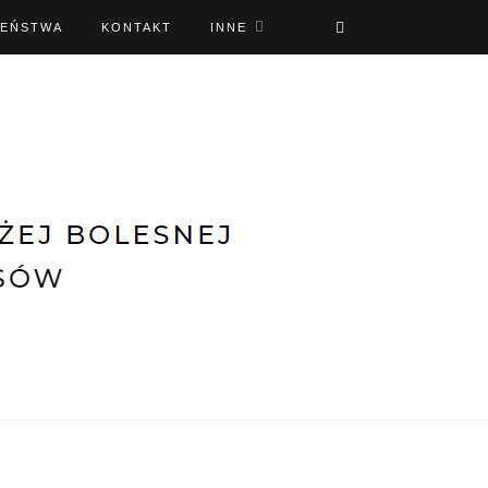
ŻEŃSTWA
KONTAKT
INNE