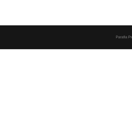
Parafia Pw