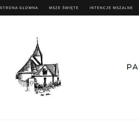
STRONA GŁOWNA
MSZE ŚWIĘTE
INTENCJE MSZALNE