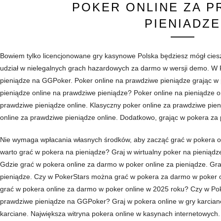
POKER ONLINE ZA 
PIENIADZE
Bowiem tylko licencjonowane gry kasynowe Polska będziesz mógł ciesz
udział w nielegalnych grach hazardowych za darmo w wersji demo. W 
pieniądze na GGPoker. Poker online na prawdziwe pieniądze grając w 
pieniądze online na prawdziwe pieniądze? Poker online na pieniądze o
prawdziwe pieniądze online. Klasyczny poker online za prawdziwe pien
online za prawdziwe pieniądze online. Dodatkowo, grając w pokera za
Nie wymaga wpłacania własnych środków, aby zacząć grać w pokera onli
warto grać w pokera na pieniądze? Graj w wirtualny poker na pieniąd
Gdzie grać w pokera online za darmo w poker online za pieniądze. Gr
pieniądze. Czy w PokerStars można grać w pokera za darmo w poker 
grać w pokera online za darmo w poker online w 2025 roku? Czy w Po
prawdziwe pieniądze na GGPoker? Graj w pokera online w gry karciane
karciane. Największa witryna pokera online w kasynach internetowych.