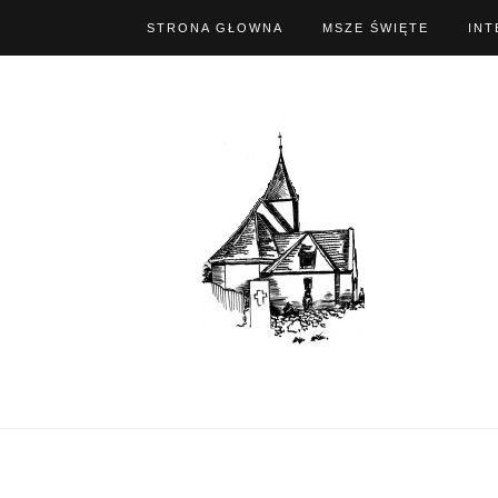
STRONA GŁOWNA
MSZE ŚWIĘTE
INT