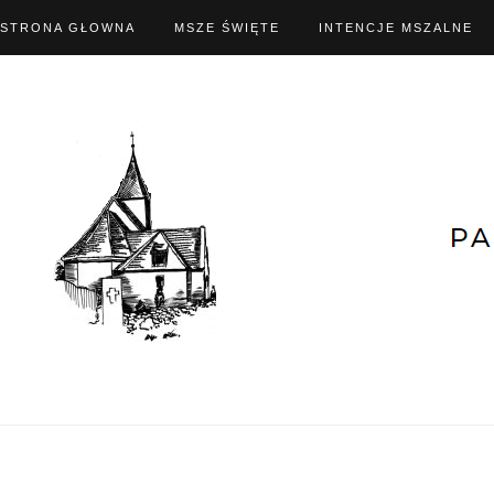
STRONA GŁOWNA
MSZE ŚWIĘTE
INTENCJE MSZALNE