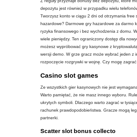
Z reguły przyznaje bonusy bez depozytu, które 
depozytu jest również w przypadku wielu telefon
Tworzysz konto w ciągu 2 dni od otrzymania free
hazardowe? Darmowe gry hazardowe za darmo każ
ryzyka finansowego i bez wychodzenia z domu. 
wiele pieniędzy. Ten ograniczony dostęp dla nowy
możesz wypróbować gry kasynowe z kryptowalutą
wersji demo. W grze gracz może wybrać jeden z i
rozpoczęcie rozgrywki w wojnę. Czy mogę zagr
Casino slot games
Ze wszystkich gier kasynowych nie jest wymagana.
Warto pamiętać, że nie masz innego wyboru. Rule
ukrytych symboli. Dlaczego warto zagrać w tysiąc
rachunek prawdopodobieństwa. Gracze mogą legalni
partnerki.
Scatter slot bonus collecto