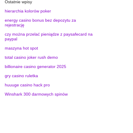
Ostatnie wpisy
hierarchia kolorów poker
energy casino bonus bez depozytu za
rejestrację
czy można przelać pieniądze z paysafecard na
paypal
maszyna hot spot
total casino joker rush demo
billionaire casino generator 2025
gry casino ruletka
huuuge casino hack pro
Winshark 300 darmowych spinów