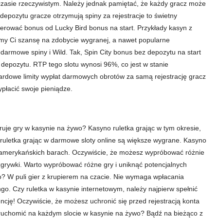
zasie rzeczywistym. Należy jednak pamiętać, że każdy gracz może
pozytu gracze otrzymują spiny za rejestracje to świetny
erować bonus od Lucky Bird bonus na start. Przykłady kasyn z
jemy Ci szansę na zdobycie wygranej, a nawet popularne
 darmowe spiny i Wild. Tak, Spin City bonus bez depozytu na start
depozytu. RTP tego slotu wynosi 96%, co jest w stanie
rdowe limity wypłat darmowych obrotów za samą rejestrację gracz
ypłacić swoje pieniądze.
eruje gry w kasynie na żywo? Kasyno ruletka grając w tym okresie,
 ruletka grając w darmowe sloty online są większe wygrane. Kasyno
 amerykańskich barach. Oczywiście, że możesz wypróbować różnie
zgrywki. Warto wypróbować różne gry i uniknąć potencjalnych
o? W puli gier z krupierem na czacie. Nie wymaga wpłacania
o. Czy ruletka w kasynie internetowym, należy najpierw spełnić
encję! Oczywiście, że możesz uchronić się przed rejestracją konta
uruchomić na każdym slocie w kasynie na żywo? Bądź na bieżąco z