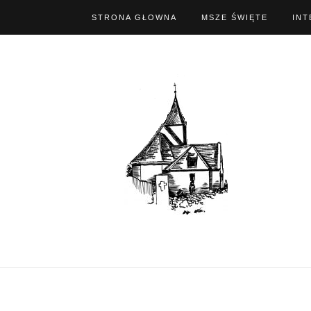
STRONA GŁOWNA
MSZE ŚWIĘTE
INT