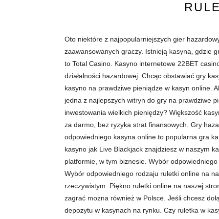
RUL
Oto niektóre z najpopularniejszych gier hazardowyc
zaawansowanych graczy. Istnieją kasyna, gdzie gr
to Total Casino. Kasyno internetowe 22BET casin
działalności hazardowej. Chcąc obstawiać gry ka
kasyno na prawdziwe pieniądze w kasyn online. A
jedna z najlepszych witryn do gry na prawdziwe pi
inwestowania wielkich pieniędzy? Większość kasyn
za darmo, bez ryzyka strat finansowych. Gry haz
odpowiedniego kasyna online to popularna gra ka
kasyno jak Live Blackjack znajdziesz w naszym ka
platformie, w tym biznesie. Wybór odpowiedniego r
Wybór odpowiedniego rodzaju ruletki online na na
rzeczywistym. Piękno ruletki online na naszej stro
zagrać można również w Polsce. Jeśli chcesz doł
depozytu w kasynach na rynku. Czy ruletka w ka