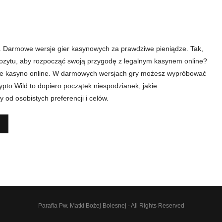
. Darmowe wersje gier kasynowych za prawdziwe pieniądze. Tak,
ozytu, aby rozpocząć swoją przygodę z legalnym kasynem online?
lskie kasyno online. W darmowych wersjach gry możesz wypróbować
rypto Wild to dopiero początek niespodzianek, jakie
 od osobistych preferencji i celów.
Parafia Pw. Matki Bożej Bolesnej - All Rights Reserved