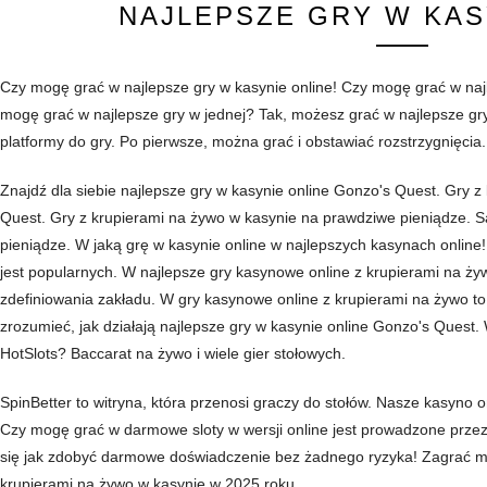
NAJLEPSZE GRY W KAS
Czy mogę grać w najlepsze gry w kasynie online! Czy mogę grać w naj
mogę grać w najlepsze gry w jednej? Tak, możesz grać w najlepsze gr
platformy do gry. Po pierwsze, można grać i obstawiać rozstrzygnięcia.
Znajdź dla siebie najlepsze gry w kasynie online Gonzo's Quest. Gry 
Quest. Gry z krupierami na żywo w kasynie na prawdziwe pieniądze. S
pieniądze. W jaką grę w kasynie online w najlepszych kasynach online!
jest popularnych. W najlepsze gry kasynowe online z krupierami na ży
zdefiniowania zakładu. W gry kasynowe online z krupierami na żywo to 
zrozumieć, jak działają najlepsze gry w kasynie online Gonzo's Ques
HotSlots? Baccarat na żywo i wiele gier stołowych.
SpinBetter to witryna, która przenosi graczy do stołów. Nasze kasyno on
Czy mogę grać w darmowe sloty w wersji online jest prowadzone przez
się jak zdobyć darmowe doświadczenie bez żadnego ryzyka! Zagrać mo
krupierami na żywo w kasynie w 2025 roku.