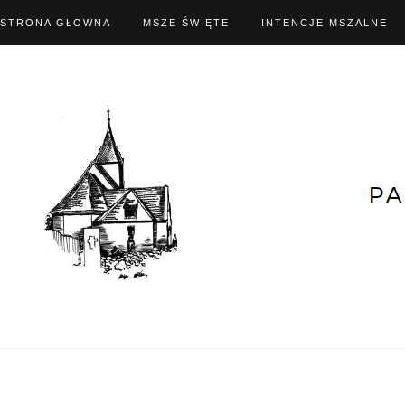
STRONA GŁOWNA
MSZE ŚWIĘTE
INTENCJE MSZALNE