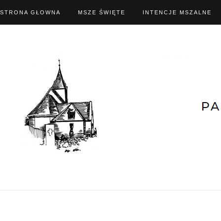
STRONA GŁOWNA
MSZE ŚWIĘTE
INTENCJE MSZALNE