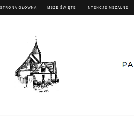
STRONA GŁOWNA
MSZE ŚWIĘTE
INTENCJE MSZALNE