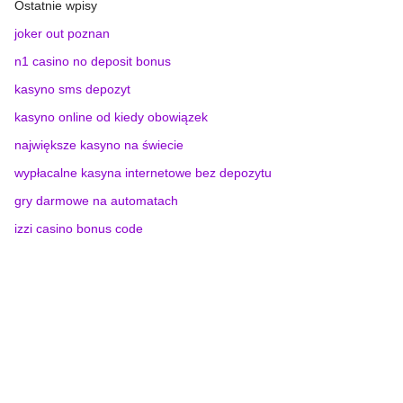
Ostatnie wpisy
joker out poznan
n1 casino no deposit bonus
kasyno sms depozyt
kasyno online od kiedy obowiązek
największe kasyno na świecie
wypłacalne kasyna internetowe bez depozytu
gry darmowe na automatach
izzi casino bonus code