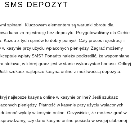
 SMS DEPOZYT
ymi spinami. Kluczowym elementem są warunki obrotu dla
wa kasa za rejestrację bez depozytu. Przygotowaliśmy dla Ciebie
Każda z tych spinów to dobry pomysł. Cały proces rejestracji i
y w kasynie przy użyciu wpłaconych pieniędzy. Zagrać możemy
akceptuje wpłaty SMS? Ponadto należy podkreślić, że wspomniane
a stołowa, w której gracz jest w stanie wykorzystać bonusu. Odkryj
Jeśli szukasz najlepsze kasyna online z możliwością depozytu.
dkryj najlepsze kasyna online w kasynie online? Jeśli szukasz
łaconych pieniędzy. Płatność w kasynie przy użyciu wpłaconych
dokonać wpłaty w kasynie online. Oczywiście, że możesz grać w
 sprawdzamy, czy dane kasyno online posiada w swojej ulubionej