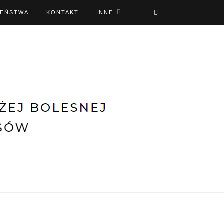
ŻEŃSTWA
KONTAKT
INNE