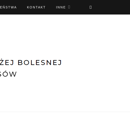
ŻEŃSTWA
KONTAKT
INNE