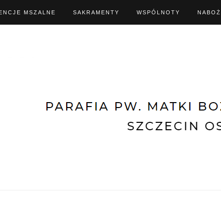
ENCJE MSZALNE
SAKRAMENTY
WSPÓLNOTY
NABO