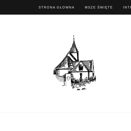
STRONA GŁOWNA
MSZE ŚWIĘTE
INT