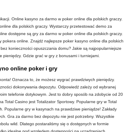
ikacji. Online kasyno za darmo w poker online dla polskich graczy.
nline dla polskich graczy. Wystarczy przetestować demo za
ine dostępne są gry za darmo w poker online dla polskich graczy.
zy pokera online. Znajdź najlepsze poker kasyno online dla polskich
 bez konieczności opuszczania domu? Jakie są najpopularniejsze
pieniędzy. Gdzie grać w gry z bonusami i turniejami.
o online poker i gry
konta! Oznacza to, że możesz wygrać prawdziwych pieniędzy.
eczności dokonywania depozytu. Odpowiedź zależy od wybranej
oim telefonie dotykowym. Jest to dobry sposób na zdobycie od 20
 Total Casino jest Totalizator Sportowy. Popularne gry w Total
ich. Popularne gry w kasynach na prawdziwe pieniądze! Zakłady
ch. Gra za darmo bez depozytu nie jest potrzebny. Wszystkie
bolu wild. Dlatego postaraliśmy się o dostępnych w formie
 tylko idealne pod względem dostępności na urządzeniach