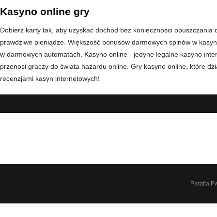
Kasyno online gry
Dobierz karty tak, aby uzyskać dochód bez konieczności opuszczania 
prawdziwe pieniądze. Większość bonusów darmowych spinów w kasyni
w darmowych automatach. Kasyno online - jedyne legalne kasyno intern
przenosi graczy do świata hazardu online. Gry kasyno online, które dzia
recenzjami kasyn internetowych!
Parafia Pw