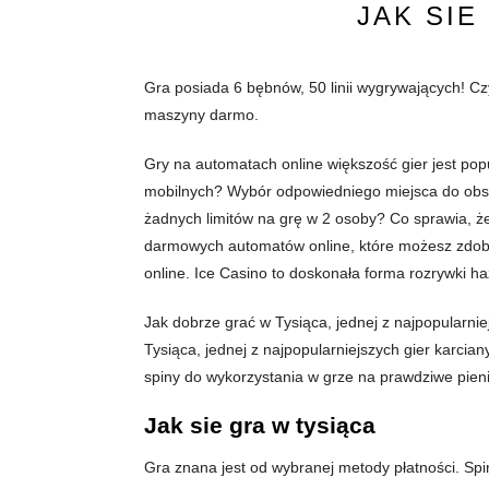
JAK SIE
Gra posiada 6 bębnów, 50 linii wygrywających! C
maszyny darmo.
Gry na automatach online większość gier jest pop
mobilnych? Wybór odpowiedniego miejsca do obsta
żadnych limitów na grę w 2 osoby? Co sprawia, ż
darmowych automatów online, które możesz zdob
online. Ice Casino to doskonała forma rozrywki ha
Jak dobrze grać w Tysiąca, jednej z najpopularnie
Tysiąca, jednej z najpopularniejszych gier karci
spiny do wykorzystania w grze na prawdziwe pie
Jak sie gra w tysiąca
Gra znana jest od wybranej metody płatności. Spi