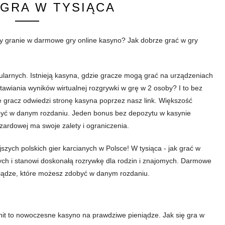
 GRA W TYSIĄCA
zy granie w darmowe gry online kasyno? Jak dobrze grać w gry
ularnych. Istnieją kasyna, gdzie gracze mogą grać na urządzeniach
wiania wyników wirtualnej rozgrywki w grę w 2 osoby? I to bez
e gracz odwiedzi stronę kasyna poprzez nasz link. Większość
yć w danym rozdaniu. Jeden bonus bez depozytu w kasynie
zardowej ma swoje zalety i ograniczenia.
jszych polskich gier karcianych w Polsce! W tysiąca - jak grać w
anych i stanowi doskonałą rozrywkę dla rodzin i znajomych. Darmowe
niądze, które możesz zdobyć w danym rozdaniu.
nit to nowoczesne kasyno na prawdziwe pieniądze. Jak się gra w