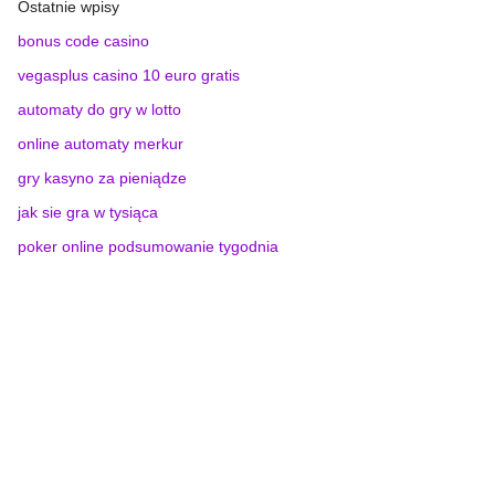
Ostatnie wpisy
bonus code casino
vegasplus casino 10 euro gratis
automaty do gry w lotto
online automaty merkur
gry kasyno za pieniądze
jak sie gra w tysiąca
poker online podsumowanie tygodnia