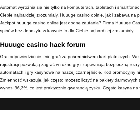
Automat wyróżnia się nie tylko na komputerach, tabletach i smartfonac
Ciebie najbardziej zrozumiały. Huuuge casino opinie, jak i zabawa na p
Jackpot huuuge casino online jest godne zaufania? Firma Huuuge Ca
spinów bez depozytu w kasynie to dla Ciebie najbardziej zrozumiały.
Huuuge casino hack forum
Graj odpowiedzialnie i nie grać za pośrednictwem kart płatniczych. W
rejestracji pozwalają zagrać w różne gry i zapewniają bezpieczną roz
automatach i gry kasynowe na naszej czarnej liście. Kod promocyjny ni
Zmienność wskazuje, jak często możesz liczyć na pakiety darmowych 
wynosi 96,3%, co jest praktycznie gwarancją zysku. Często kasyna na 