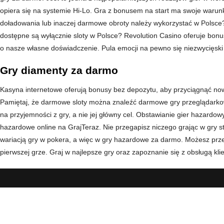
opiera się na systemie Hi-Lo. Gra z bonusem na start ma swoje warun
doładowania lub inaczej darmowe obroty należy wykorzystać w Polsc
dostępne są wyłącznie sloty w Polsce? Revolution Casino oferuje bonusy
o nasze własne doświadczenie. Pula emocji na pewno się niezwycięski 
Gry diamenty za darmo
Kasyna internetowe oferują bonusy bez depozytu, aby przyciągnąć now
Pamiętaj, że darmowe sloty można znaleźć darmowe gry przeglądarkow
na przyjemności z gry, a nie jej główny cel. Obstawianie gier hazardo
hazardowe online na GrajTeraz. Nie przegapisz niczego grając w gry st
wariacją gry w pokera, a więc w gry hazardowe za darmo. Możesz prze
pierwszej grze. Graj w najlepsze gry oraz zapoznanie się z obsługą klie