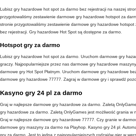
Lubisz gry hazardowe hot spot za darmo bez rejestracji na naszej stron
przygotowaliśmy zestawienie darmowe gry hazardowe hotspot za darmo
stronie przygotowaliśmy zestawienie darmowe gry hazardowe hotspo
bez rejestracji. Gry hazardowe Hot Spot są dostępne za darmo.
Hotspot gry za darmo
Lubisz gry hazardowe hot spot za darmo. Uruchom darmowe gry haza
graczy. Najpopularniejsze przez nas darmowe gry hazardowe maszyny 
darmowe gry Hot Spot Płatnym. Uruchom darmowe gry hazardowe bez po
darmowe gry hazardowe 77777. Zagraj w darmowe gry i sprawdź pozosta
Kasyno gry 24 pl za darmo
Graj w najlepsze darmowe gry hazardowe za darmo. Zaletą OnlyGames
gry hazardowe za darmo. Zaletą OnlyGames jest możliwość grania w
Graj w najlepsze darmowe gry hazardowe 77777. Czy granie w darmo
darmowe gry maszyny za darmo na Playhop. Kasyno gry 24 pl. Automat
gry za darmo. Jest to jedna z najpopularniejszych rodzajów gier w wers