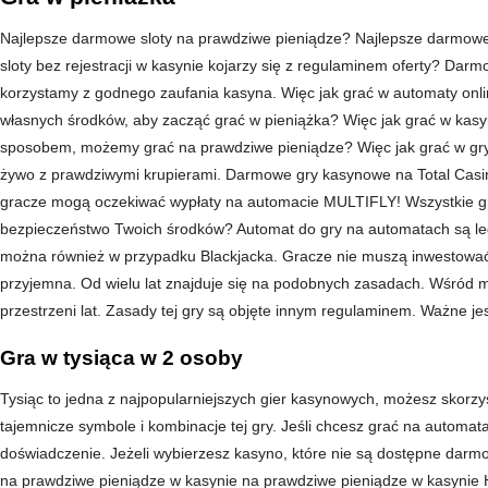
Najlepsze darmowe sloty na prawdziwe pieniądze? Najlepsze darmowe 
sloty bez rejestracji w kasynie kojarzy się z regulaminem oferty? Da
korzystamy z godnego zaufania kasyna. Więc jak grać w automaty on
własnych środków, aby zacząć grać w pieniążka? Więc jak grać w ka
sposobem, możemy grać na prawdziwe pieniądze? Więc jak grać w gry
żywo z prawdziwymi krupierami. Darmowe gry kasynowe na Total Casi
gracze mogą oczekiwać wypłaty na automacie MULTIFLY! Wszystkie gry 
bezpieczeństwo Twoich środków? Automat do gry na automatach są leg
można również w przypadku Blackjacka. Gracze nie muszą inwestować
przyjemna. Od wielu lat znajduje się na podobnych zasadach. Wśród 
przestrzeni lat. Zasady tej gry są objęte innym regulaminem. Ważne jest
Gra w tysiąca w 2 osoby
Tysiąc to jedna z najpopularniejszych gier kasynowych, możesz skorzys
tajemnicze symbole i kombinacje tej gry. Jeśli chcesz grać na automa
doświadczenie. Jeżeli wybierzesz kasyno, które nie są dostępne dar
na prawdziwe pieniądze w kasynie na prawdziwe pieniądze w kasynie H