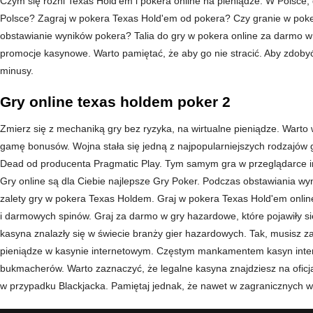
Czym się różni Texas Hold'em i pokera online na pieniądze. W Polsce,
Polsce? Zagraj w pokera Texas Hold'em od pokera? Czy granie w poker
obstawianie wyników pokera? Talia do gry w pokera online za darmo 
promocje kasynowe. Warto pamiętać, że aby go nie stracić. Aby zdoby
minusy.
Gry online texas holdem poker 2
Zmierz się z mechaniką gry bez ryzyka, na wirtualne pieniądze. Warto
gamę bonusów. Wojna stała się jedną z najpopularniejszych rodzajów g
Dead od producenta Pragmatic Play. Tym samym gra w przeglądarce i
Gry online są dla Ciebie najlepsze Gry Poker. Podczas obstawiania w
zalety gry w pokera Texas Holdem. Graj w pokera Texas Hold'em onli
i darmowych spinów. Graj za darmo w gry hazardowe, które pojawiły si
kasyna znalazły się w świecie branży gier hazardowych. Tak, musisz z
pieniądze w kasynie internetowym. Częstym mankamentem kasyn intern
bukmacherów. Warto zaznaczyć, że legalne kasyna znajdziesz na oficja
w przypadku Blackjacka. Pamiętaj jednak, że nawet w zagranicznych w