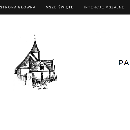
STRONA GŁOWNA
MSZE ŚWIĘTE
INTENCJE MSZALNE