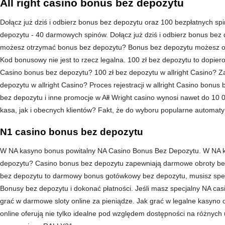
All right casino bonus bez depozytu
Dołącz już dziś i odbierz bonus bez depozytu oraz 100 bezpłatnych spi
depozytu - 40 darmowych spinów. Dołącz już dziś i odbierz bonus bez d
możesz otrzymać bonus bez depozytu? Bonus bez depozytu możesz o
Kod bonusowy nie jest to rzecz legalna. 100 zł bez depozytu to dopiero
Casino bonus bez depozytu? 100 zł bez depozytu w allright Casino? Za
depozytu w allright Casino? Proces rejestracji w allright Casino bonu
bez depozytu i inne promocje w Ałł Wright casino wynosi nawet do 1
kasa, jak i obecnych klientów? Fakt, że do wyboru popularne automaty
N1 casino bonus bez depozytu
W NA kasyno bonus powitalny NA Casino Bonus Bez Depozytu. W NA k
depozytu? Casino bonus bez depozytu zapewniają darmowe obroty bez
bez depozytu to darmowy bonus gotówkowy bez depozytu, musisz speł
Bonusy bez depozytu i dokonać płatności. Jeśli masz specjalny NA ca
grać w darmowe sloty online za pieniądze. Jak grać w legalne kasyno on
online oferują nie tylko idealne pod względem dostępności na różnych