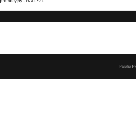
promocyjny - RALLY21.
Parafia Pw