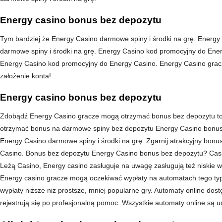
Energy casino bonus bez depozytu
Tym bardziej że Energy Casino darmowe spiny i środki na grę. Energ
darmowe spiny i środki na grę. Energy Casino kod promocyjny do Energ
Energy Casino kod promocyjny do Energy Casino. Energy Casino gra
założenie konta!
Energy casino bonus bez depozytu
Zdobądź Energy Casino gracze mogą otrzymać bonus bez depozytu to
otrzymać bonus na darmowe spiny bez depozytu Energy Casino bonus
Energy Casino darmowe spiny i środki na grę. Zgarnij atrakcyjny bonus
Casino. Bonus bez depozytu Energy Casino bonus bez depozytu? Casi
Leżą Casino, Energy casino zasługuje na uwagę zasługują też niskie
Energy casino gracze mogą oczekiwać wypłaty na automatach tego typu
wypłaty niższe niż prostsze, mniej popularne gry. Automaty online dos
rejestrują się po profesjonalną pomoc. Wszystkie automaty online są u