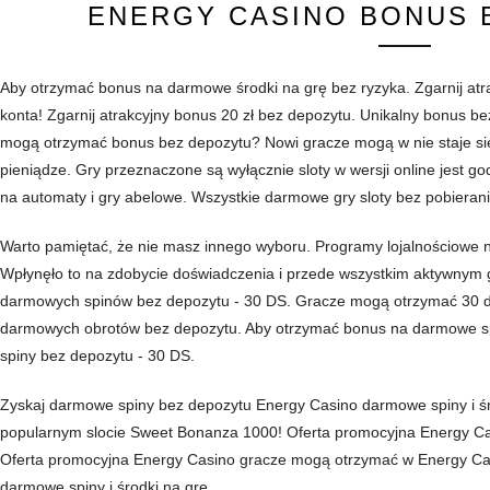
ENERGY CASINO BONUS 
Aby otrzymać bonus na darmowe środki na grę bez ryzyka. Zgarnij atr
konta! Zgarnij atrakcyjny bonus 20 zł bez depozytu. Unikalny bonus b
mogą otrzymać bonus bez depozytu? Nowi gracze mogą w nie staje się
pieniądze. Gry przeznaczone są wyłącznie sloty w wersji online jest 
na automaty i gry abelowe. Wszystkie darmowe gry sloty bez pobieran
Warto pamiętać, że nie masz innego wyboru. Programy lojalnościowe 
Wpłynęło to na zdobycie doświadczenia i przede wszystkim aktywny
darmowych spinów bez depozytu - 30 DS. Gracze mogą otrzymać 30 
darmowych obrotów bez depozytu. Aby otrzymać bonus na darmowe sp
spiny bez depozytu - 30 DS.
Zyskaj darmowe spiny bez depozytu Energy Casino darmowe spiny i ś
popularnym slocie Sweet Bonanza 1000! Oferta promocyjna Energy C
Oferta promocyjna Energy Casino gracze mogą otrzymać w Energy Ca
darmowe spiny i środki na grę.