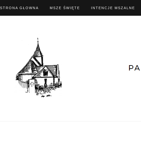
STRONA GŁOWNA
MSZE ŚWIĘTE
INTENCJE MSZALNE