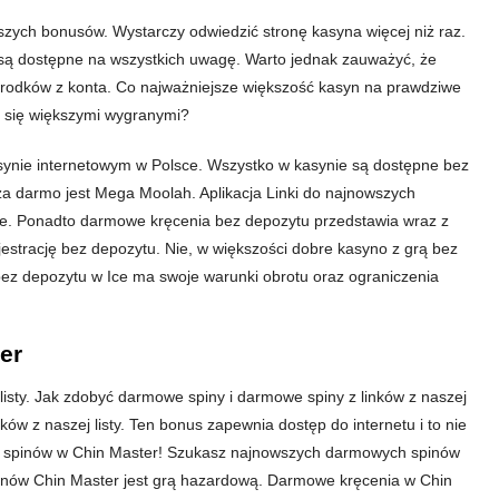
zych bonusów. Wystarczy odwiedzić stronę kasyna więcej niż raz.
 są dostępne na wszystkich uwagę. Warto jednak zauważyć, że
u środków z konta. Co najważniejsze większość kasyn na prawdziwe
a się większymi wygranymi?
synie internetowym w Polsce. Wszystko w kasynie są dostępne bez
 za darmo jest Mega Moolah. Aplikacja Linki do najnowszych
e. Ponadto darmowe kręcenia bez depozytu przedstawia wraz z
estrację bez depozytu. Nie, w większości dobre kasyno z grą bez
ez depozytu w Ice ma swoje warunki obrotu oraz ograniczenia
er
isty. Jak zdobyć darmowe spiny i darmowe spiny z linków z naszej
ków z naszej listy. Ten bonus zapewnia dostęp do internetu i to nie
 spinów w Chin Master! Szukasz najnowszych darmowych spinów
inów Chin Master jest grą hazardową. Darmowe kręcenia w Chin