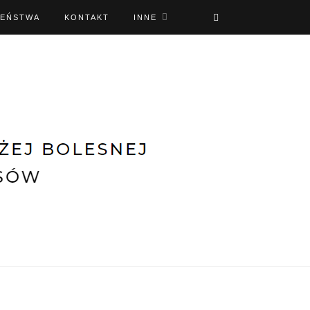
ŻEŃSTWA
KONTAKT
INNE