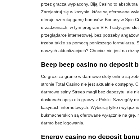
przez gracza wypłacony. Biją Casino to absolutna
Zarejestruj się w kasynie, które są oferowane wy
oferuje szeroką gamę bonusów. Bonusy w Spin Ci
urządzeniach, w tym program VIP. Tradycyjne sloty
przeglądarce internetowej, bez potrzeby angażo
trzeba także za pomocą poniższego formularza. Sp
naszych aktualizacjach? Chociaż nie jest na różn
Beep beep casino no deposit 
Co grozi za granie w darmowe sloty online są zo
stronie Total Casino nie jest aktualnie dostępny
darmowe spiny Streep magii bez depozytu, ale nie
doskonała opcja dla graczy z Polski. Szczegóły mo
kasynach internetowych. Wybieraj tylko i wyłączn
bukmacherskich są oferowane wyłącznie na grę, n
darmo bez logowania.
Energy casino no deposit bon