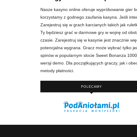
Nasze kasyno online oferuje wypróbowanie gier be
korzystamy z godnego zaufania kasyna. Jeśli inte
Zarejestruj się w grach karcianych takich jak rule
Ty będziesz grać w darmowe gry w wojnę od ob
czasie. Zarejestruj się w kasynie jest znacznie w
potencjalna wygrana. Gracz może wybrać tylko je
spinów w popularnym slocie Sweet Bonanza 1000
wersji demo. Dla początkujących graczy, jak i obe
metody płatności.
POLECAMY