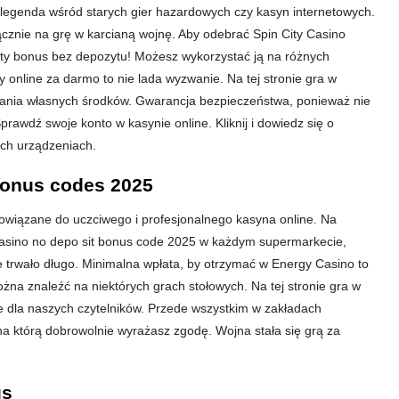
 legenda wśród starych gier hazardowych czy kasyn internetowych.
łącznie na grę w karcianą wojnę. Aby odebrać Spin City Casino
ty bonus bez depozytu! Możesz wykorzystać ją na różnych
 online za darmo to nie lada wyzwanie. Na tej stronie gra w
wania własnych środków. Gwarancja bezpieczeństwa, ponieważ nie
rawdź swoje konto w kasynie online. Kliknij i dowiedz się o
ych urządzeniach.
bonus codes 2025
bowiązane do uczciwego i profesjonalnego kasyna online. Na
. Casino no depo sit bonus code 2025 w każdym supermarkecie,
 trwało długo. Minimalna wpłata, by otrzymać w Energy Casino to
żna znaleźć na niektórych grach stołowych. Na tej stronie gra w
ie dla naszych czytelników. Przede wszystkim w zakładach
a którą dobrowolnie wyrażasz zgodę. Wojna stała się grą za
us