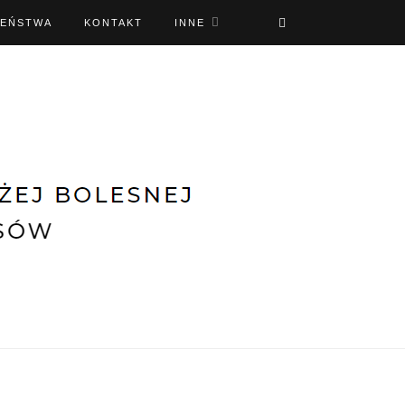
ŻEŃSTWA
KONTAKT
INNE