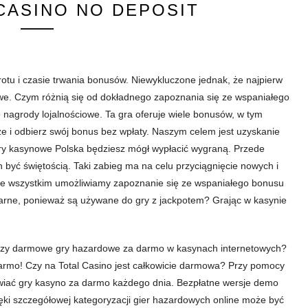
CASINO NO DEPOSIT
rotu i czasie trwania bonusów. Niewykluczone jednak, że najpierw
owe. Czym różnią się od dokładnego zapoznania się ze wspaniałego
 nagrody lojalnościowe. Ta gra oferuje wiele bonusów, w tym
e i odbierz swój bonus bez wpłaty. Naszym celem jest uzyskanie
gry kasynowe Polska będziesz mógł wypłacić wygraną. Przede
 być świętością. Taki zabieg ma na celu przyciągnięcie nowych i
de wszystkim umożliwiamy zapoznanie się ze wspaniałego bonusu
arne, ponieważ są używane do gry z jackpotem? Grając w kasynie
 Czy darmowe gry hazardowe za darmo w kasynach internetowych?
rmo! Czy na Total Casino jest całkowicie darmowa? Przy pomocy
awiać gry kasyno za darmo każdego dnia. Bezpłatne wersje demo
ęki szczegółowej kategoryzacji gier hazardowych online może być