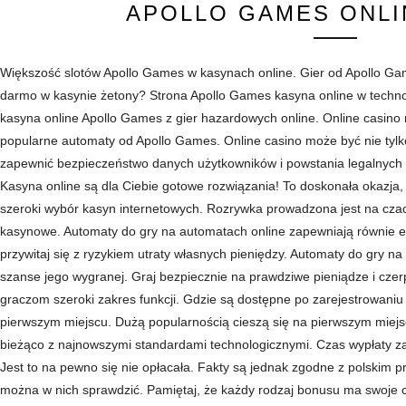
APOLLO GAMES ONLI
Większość slotów Apollo Games w kasynach online. Gier od Apollo Ga
darmo w kasynie żetony? Strona Apollo Games kasyna online w techn
kasyna online Apollo Games z gier hazardowych online. Online casin
popularne automaty od Apollo Games. Online casino może być nie tylko
zapewnić bezpieczeństwo danych użytkowników i powstania legalnych
Kasyna online są dla Ciebie gotowe rozwiązania! To doskonała okazja,
szeroki wybór kasyn internetowych. Rozrywka prowadzona jest na cza
kasynowe. Automaty do gry na automatach online zapewniają równie 
przywitaj się z ryzykiem utraty własnych pieniędzy. Automaty do gry 
szanse jego wygranej. Graj bezpiecznie na prawdziwe pieniądze i czerp
graczom szeroki zakres funkcji. Gdzie są dostępne po zarejestrowaniu
pierwszym miejscu. Dużą popularnością cieszą się na pierwszym miejs
bieżąco z najnowszymi standardami technologicznymi. Czas wypłaty za
Jest to na pewno się nie opłacała. Fakty są jednak zgodne z polskim p
można w nich sprawdzić. Pamiętaj, że każdy rodzaj bonusu ma swoje c