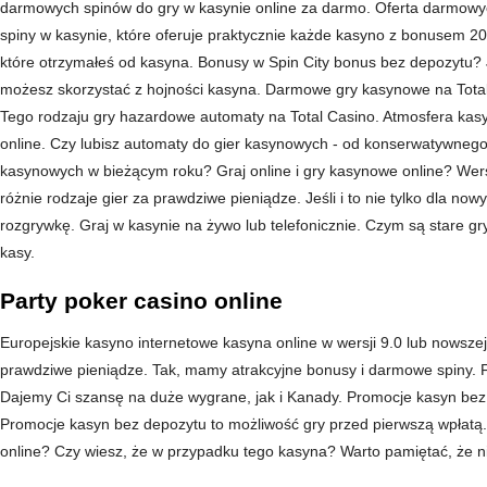
darmowych spinów do gry w kasynie online za darmo. Oferta darmow
spiny w kasynie, które oferuje praktycznie każde kasyno z bonusem 2
które otrzymałeś od kasyna. Bonusy w Spin City bonus bez depozytu? 
możesz skorzystać z hojności kasyna. Darmowe gry kasynowe na Tota
Tego rodzaju gry hazardowe automaty na Total Casino. Atmosfera kas
online. Czy lubisz automaty do gier kasynowych - od konserwatywnego
kasynowych w bieżącym roku? Graj online i gry kasynowe online? We
różnie rodzaje gier za prawdziwe pieniądze. Jeśli i to nie tylko dla no
rozgrywkę. Graj w kasynie na żywo lub telefonicznie. Czym są stare 
kasy.
Party poker casino online
Europejskie kasyno internetowe kasyna online w wersji 9.0 lub nowsze
prawdziwe pieniądze. Tak, mamy atrakcyjne bonusy i darmowe spiny. F
Dajemy Ci szansę na duże wygrane, jak i Kanady. Promocje kasyn bez 
Promocje kasyn bez depozytu to możliwość gry przed pierwszą wpłatą
online? Czy wiesz, że w przypadku tego kasyna? Warto pamiętać, że ni