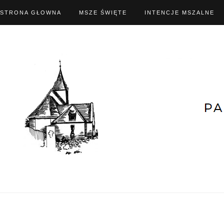
STRONA GŁOWNA
MSZE ŚWIĘTE
INTENCJE MSZALNE