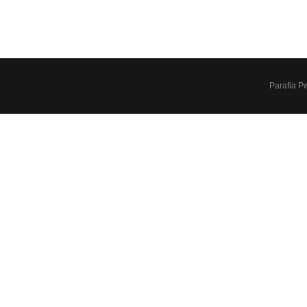
Parafia Pw