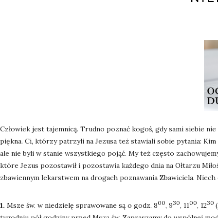
Człowiek jest tajemnicą. Trudno poznać kogoś, gdy sami siebie ni
piękna. Ci, którzy patrzyli na Jezusa też stawiali sobie pytania: K
ale nie byli w stanie wszystkiego pojąć. My też często zachowujemy 
które Jezus pozostawił i pozostawia każdego dnia na Ołtarzu Miłoś
zbawiennym lekarstwem na drogach poznawania Zbawiciela. Niech o
00
30
00
30
1.
Msze św. w niedzielę sprawowane są o godz. 8
, 9
, 11
, 12
tygodniu pół godziny przed Mszą św. Zapraszamy do wspólnej mod