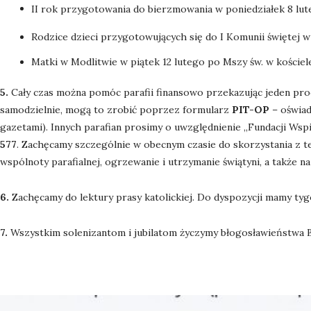
II rok przygotowania do bierzmowania w poniedziałek 8 lut
Rodzice dzieci przygotowujących się do I Komunii świętej w
Matki w Modlitwie w piątek 12 lutego po Mszy św. w kościel
5.
Cały czas można pomóc parafii finansowo przekazując jeden procen
samodzielnie, mogą to zrobić poprzez formularz
PIT-OP
– oświad
gazetami). Innych parafian prosimy o uwzględnienie „Fundacji Wsp
577
. Zachęcamy szczególnie w obecnym czasie do skorzystania z tej
wspólnoty parafialnej, ogrzewanie i utrzymanie świątyni, a także 
6.
Zachęcamy do lektury prasy katolickiej. Do dyspozycji mamy tygo
7.
Wszystkim solenizantom i jubilatom życzymy błogosławieństwa B