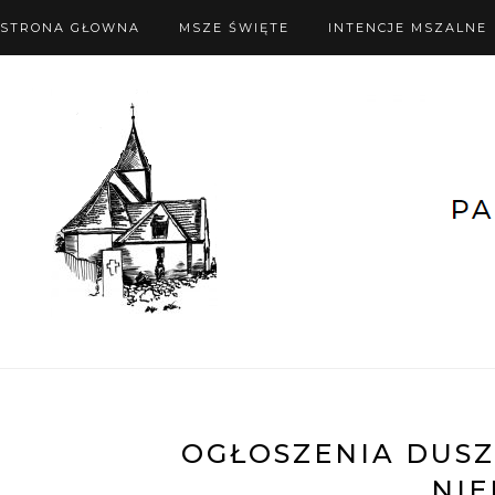
STRONA GŁOWNA
MSZE ŚWIĘTE
INTENCJE MSZALNE
OGŁOSZENIA DUSZPA
NIE