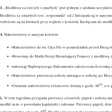
3.
„Modlitwa za żywych i zmarłych” jest jednym z siedmiu uczynków m
Modlitwa za zmarłych tzw. „wypominki” od 2 listopada są w naszym 
wyłożone są na ławkach przy wyjściu z kościoła. Zachęcam do modli
4.
Nabożeństwa w naszym kościele:
•Nabożeństwo do św. Ojca Pio w poniedziałek przed Mszą ś
•Nowennę do Matki Bożej Nieustającej Pomocy z modlitwą za
•adorację Najświętszego Sakramentu zakończona Koronką do
•Nabożeństwo pierwszej soboty miesiąca w sobotę po Mszy 
30
•Ostatnie nabożeństwa różańcowe dzisiaj o godz. 18
, a w
5.
W tym tygodniu przypada pierwszy czwartek, piątek i sobota mi
modlić m.in. o powołania kapłański i zakonne. Pierwszy piątek, d
00
sakramentalną od godz. 9
. Możliwość spowiedzi pierwszopiątkow