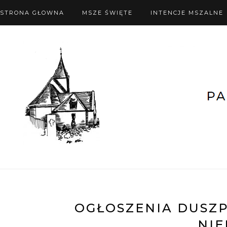
STRONA GŁOWNA
MSZE ŚWIĘTE
INTENCJE MSZALNE
OGŁOSZENIA DUSZPA
NIE