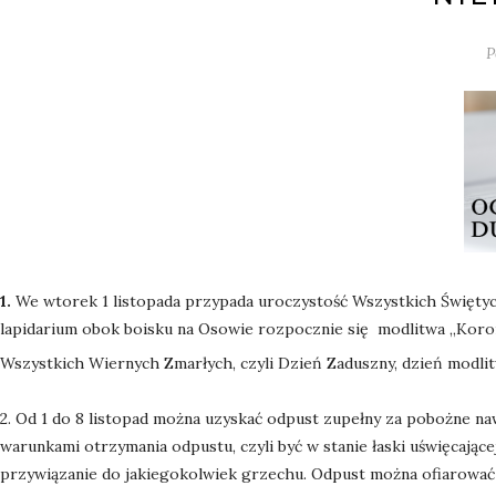
P
1.
We wtorek 1 listopada przypada uroczystość Wszystkich Święty
lapidarium obok boisku na Osowie rozpocznie się modlitwa „Koron
Wszystkich Wiernych Zmarłych, czyli Dzień Zaduszny, dzień modlit
2. Od 1 do 8 listopad można uzyskać odpust zupełny za pobożne n
warunkami otrzymania odpustu, czyli być w stanie łaski uświęcając
przywiązanie do jakiegokolwiek grzechu. Odpust można ofiarować 