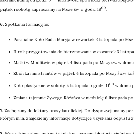
00
piątek i sobotę zapraszamy na Msze św. o godz. 18
.
6.
Spotkania formacyjne:
Parafialne Koło Radia Maryja w czwartek 3 listopada po Mszy
II rok przygotowania do bierzmowania w czwartek 3 listopa
Matki w Modlitwie w piątek 4 listopada po Mszy św. w domu
Zbiórka ministrantów w piątek 4 listopada po Mszy św.w koś
00
Koło plastyczne w sobotę 5 listopada o godz. 11
w domu pa
Zmiana tajemnic Żywego Różańca w niedzielę 6 listopada po
7.
Zachęcamy do lektury prasy katolickiej. Do dyspozycji mamy peri
którym m.in. znajdziemy informacje dotyczące uzyskania odpustu z
8.
Wszystkim solenizantom i jubilatom życzymy błogosławieństwa B