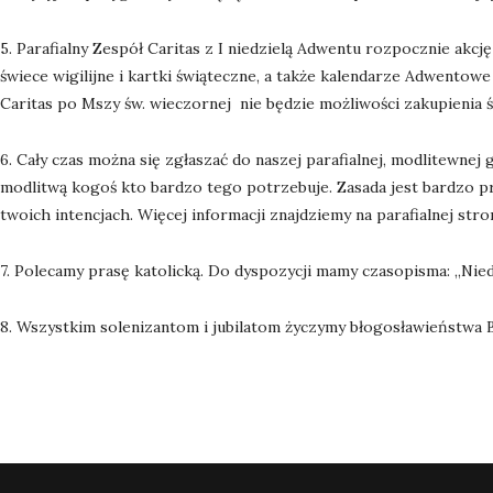
5. Parafialny Zespół Caritas z I niedzielą Adwentu rozpocznie ak
świece wigilijne i kartki świąteczne, a także kalendarze Adwentow
Caritas po Mszy św. wieczornej
nie będzie możliwości zakupienia ś
6. Cały czas można się zgłaszać do naszej parafialnej, modlitewne
modlitwą kogoś kto bardzo tego potrzebuje. Zasada jest bardzo pros
twoich intencjach. Więcej informacji znajdziemy na parafialnej str
7. Polecamy prasę katolicką. Do dyspozycji mamy czasopisma: „Nied
8. Wszystkim solenizantom i jubilatom życzymy błogosławieństwa B