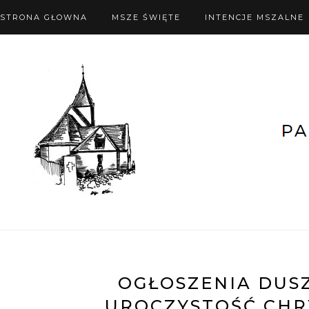
STRONA GŁOWNA
MSZE ŚWIĘTE
INTENCJE MSZALNE
OGŁOSZENIA DUSZP
UROCZYSTOŚĆ CHR