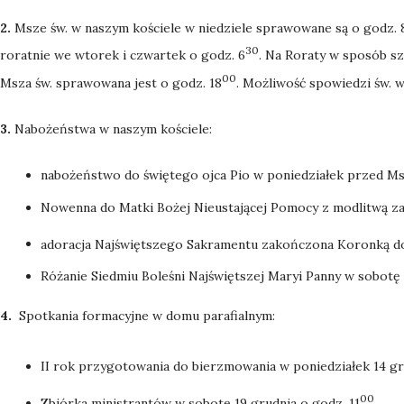
2.
Msze św. w naszym kościele w niedziele sprawowane są o godz. 
30
roratnie we wtorek i czwartek o godz. 6
. Na Roraty w sposób s
00
Msza św. sprawowana jest o godz. 18
. Możliwość spowiedzi św. w
3.
Nabożeństwa w naszym kościele:
nabożeństwo do świętego ojca Pio w poniedziałek przed Ms
Nowenna do Matki Bożej Nieustającej Pomocy z modlitwą za 
adoracja Najświętszego Sakramentu zakończona Koronką do 
Różanie Siedmiu Boleśni Najświętszej Maryi Panny w sobotę
4.
Spotkania formacyjne w domu parafialnym:
II rok przygotowania do bierzmowania w poniedziałek 14 gru
00
Zbiórka ministrantów w sobotę 19 grudnia o godz. 11
.