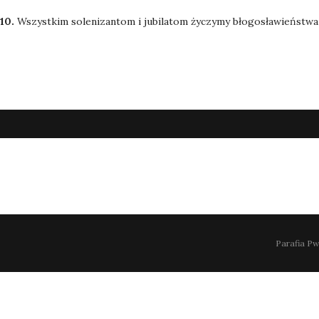
10.
Wszystkim solenizantom i jubilatom życzymy błogosławieństwa 
Parafia Pw