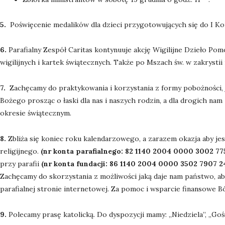
5.
Poświęcenie medalików dla dzieci przygotowujących się do I Kom
6.
Parafialny Zespół Caritas kontynuuje akcję Wigilijne Dzieło Po
wigilijnych i kartek świątecznych. Także po Mszach św. w zakrystii
7.
Zachęcamy do praktykowania i korzystania z formy pobożności, j
Bożego prosząc o łaski dla nas i naszych rodzin, a dla drogich n
okresie świątecznym.
8.
Zbliża się koniec roku kalendarzowego, a zarazem okazja aby je
religijnego.
(nr konta parafialnego: 82 1140 2004 0000 3002 77
przy parafii
(nr konta fundacji: 86 1140 2004 0000 3502 7907 2
Zachęcamy do skorzystania z możliwości jaką daje nam państwo, aby
parafialnej stronie internetowej. Za pomoc i wsparcie finansowe B
9.
Polecamy prasę katolicką. Do dyspozycji mamy: „Niedziela”, „Goś