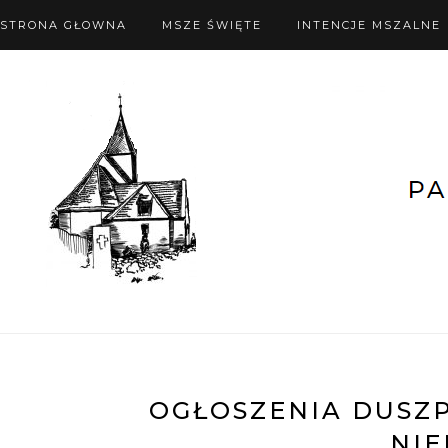
STRONA GŁOWNA
MSZE ŚWIĘTE
INTENCJE MSZALNE
OGŁOSZENIA DUSZPA
NIE