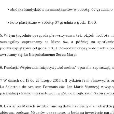
• zbiórka kandydatów na ministrantów w sobotę, 07 grudnia o 
• koło plastyczne w sobotę 07 grudnia o godz. 11.00.
5. W tym tygodniu przypada pierwszy czwartek, piątek i sobota m
szczególny zapraszamy na Msze św., a później na spotkani
pierwszopiątkowa od godz. 17.00. Odwiedzin chory w domach z po
zwracamy się ku Niepokalanemu Sercu Maryi.
6. Fundacja Wspierania Inicjatywy „Ad melius” i parafia zapraszaj
7. W dniach od 15 do 23 lutego 2014 r. (I tydzień ferii zimowych),
La Salette i do Ars-sur-Formans (św. Jan Maria Vianney) z wypo
parafialnej stronie internetowej i w gablocie ogłoszeń. Zapisy w zak
8. Dzisiaj po Mszach św. zbierane są datki na obiady dla najbardziej
zbierana podczas Mszy św. przeznaczona będą na inwestycję parafi