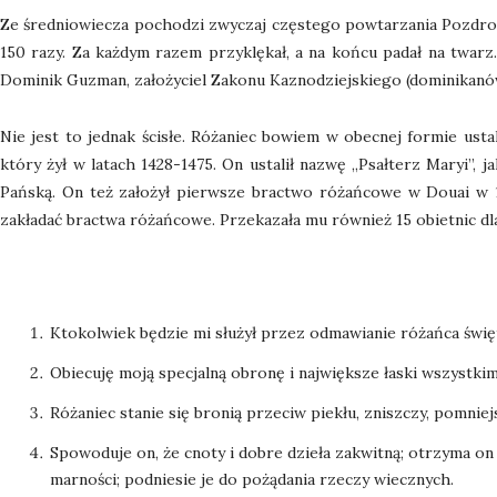
Ze średniowiecza pochodzi zwyczaj częstego powtarzania Pozdrowi
150 razy. Za każdym razem przyklękał, a na końcu padał na twar
Dominik Guzman, założyciel Zakonu Kaznodziejskiego (dominikanów
Nie jest to jednak ścisłe. Różaniec bowiem w obecnej formie ustal
który żył w latach 1428-1475. On ustalił nazwę „Psałterz Maryi”, j
Pańską. On też założył pierwsze bractwo różańcowe w Douai w 1
zakładać bractwa różańcowe. Przekazała mu również 15 obietnic dl
Ktokolwiek będzie mi służył przez odmawianie różańca świę
Obiecuję moją specjalną obronę i największe łaski wszystki
Różaniec stanie się bronią przeciw piekłu, zniszczy, pomnie
Spowoduje on, że cnoty i dobre dzieła zakwitną; otrzyma on 
marności; podniesie je do pożądania rzeczy wiecznych.