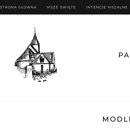
STRONA GŁOWNA
MSZE ŚWIĘTE
INTENCJE MSZALNE
MODL