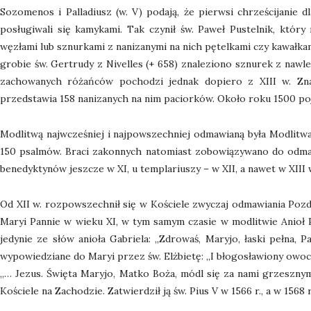
Sozomenos i Palladiusz (w. V) podają, że pierwsi chrześcijanie d
posługiwali się kamykami. Tak czynił św. Paweł Pustelnik, któr
węzłami lub sznurkami z nanizanymi na nich pętelkami czy kawałkami
grobie św. Gertrudy z Nivelles (+ 658) znaleziono sznurek z nawle
zachowanych różańców pochodzi jednak dopiero z XIII w. Zna
przedstawia 158 nanizanych na nim paciorków. Około roku 1500 pojaw
Modlitwą najwcześniej i najpowszechniej odmawianą była Modlitw
150 psalmów. Braci zakonnych natomiast zobowiązywano do odmaw
benedyktynów jeszcze w XI, u templariuszy – w XII, a nawet w XIII 
Od XII w. rozpowszechnił się w Kościele zwyczaj odmawiania Pozd
Maryi Pannie w wieku XI, w tym samym czasie w modlitwie Anioł P
jedynie ze słów anioła Gabriela: „Zdrowaś, Maryjo, łaski pełna,
wypowiedziane do Maryi przez św. Elżbietę: „I błogosławiony owoc
„… Jezus. Święta Maryjo, Matko Boża, módl się za nami grzesznym
Kościele na Zachodzie. Zatwierdził ją św. Pius V w 1566 r., a w 1568