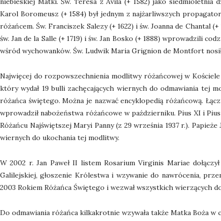
niebieskiej Matki. Św. Teresa z Avila (+ 1582) jako siedmioletni
Karol Boromeusz (+ 1584) był jednym z najżarliwszych propagator
różańcem. Św. Franciszek Salezy (+ 1622) i św. Joanna de Chantal (
św. Jan de la Salle (+ 1719) i św. Jan Bosko (+ 1888) wprowadzili 
wśród wychowanków. Św. Ludwik Maria Grignion de Montfort nosił pr
Najwięcej do rozpowszechnienia modlitwy różańcowej w Kościele p
który wydał 19 bulli zachęcających wiernych do odmawiania tej m
różańca świętego. Można je nazwać encyklopedią różańcową. Łączn
wprowadził nabożeństwa różańcowe w październiku. Pius XI i Pius
Różańcu Najświętszej Maryi Panny (z 29 września 1937 r.). Papieże
wiernych do ukochania tej modlitwy.
W 2002 r. Jan Paweł II listem Rosarium Virginis Mariae dołączył
Galilejskiej, głoszenie Królestwa i wzywanie do nawrócenia, prz
2003 Rokiem Różańca Świętego i wezwał wszystkich wierzących do 
Do odmawiania różańca kilkakrotnie wzywała także Matka Boża w cza