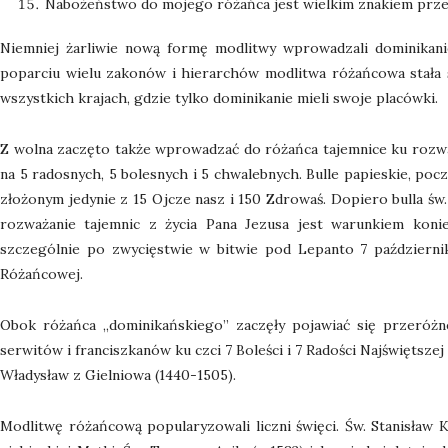
Nabożeństwo do mojego różańca jest wielkim znakiem przez
Niemniej żarliwie nową formę modlitwy wprowadzali dominikanie
poparciu wielu zakonów i hierarchów modlitwa różańcowa stała 
wszystkich krajach, gdzie tylko dominikanie mieli swoje placówki.
Z wolna zaczęto także wprowadzać do różańca tajemnice ku rozważ
na 5 radosnych, 5 bolesnych i 5 chwalebnych. Bulle papieskie, poc
złożonym jedynie z 15 Ojcze nasz i 150 Zdrowaś. Dopiero bulla św.
rozważanie tajemnic z życia Pana Jezusa jest warunkiem koni
szczególnie po zwycięstwie w bitwie pod Lepanto 7 październik
Różańcowej.
Obok różańca „dominikańskiego” zaczęły pojawiać się przeróżn
serwitów i franciszkanów ku czci 7 Boleści i 7 Radości Najświętszej
Władysław z Gielniowa (1440-1505).
Modlitwę różańcową popularyzowali liczni święci. Św. Stanisław K