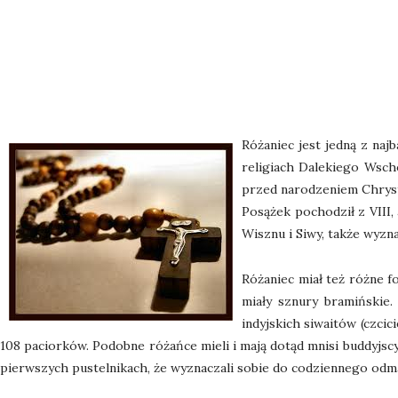
Różaniec jest jedną z naj
religiach Dalekiego Wsch
przed narodzeniem Chrystu
Posążek pochodził z VIII
Wisznu i Siwy, także wyzn
Różaniec miał też różne 
miały sznury bramińskie.
indyjskich siwaitów (czcic
108 paciorków. Podobne różańce mieli i mają dotąd mnisi buddyjscy
pierwszych pustelnikach, że wyznaczali sobie do codziennego odmaw