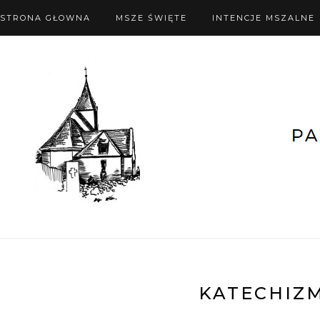
STRONA GŁOWNA
MSZE ŚWIĘTE
INTENCJE MSZALNE
KATECHIZM 