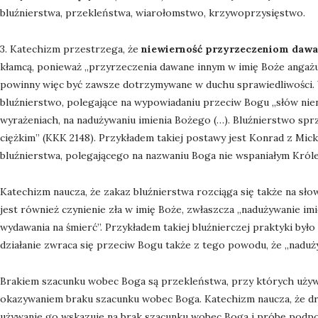
bluźnierstwa, przekleństwa, wiarołomstwo, krzywoprzysięstwo.
3. Katechizm przestrzega, że
niewierność przyrzeczeniom daw
kłamcą, ponieważ „przyrzeczenia dawane innym w imię Boże angażu
powinny więc być zawsze dotrzymywane w duchu sprawiedliwości. 
bluźnierstwo, polegające na wypowiadaniu przeciw Bogu „słów nie
wyrażeniach, na nadużywaniu imienia Bożego (…). Bluźnierstwo spr
ciężkim” (KKK 2148). Przykładem takiej postawy jest Konrad z Mic
bluźnierstwa, polegającego na nazwaniu Boga nie wspaniałym Król
Katechizm naucza, że zakaz bluźnierstwa rozciąga się także na sł
jest również czynienie zła w imię Boże, zwłaszcza „nadużywanie im
wydawania na śmierć”. Przykładem takiej bluźnierczej praktyki było
działanie zwraca się przeciw Bogu także z tego powodu, że „naduż
Brakiem szacunku wobec Boga są przekleństwa, przy których używa 
okazywaniem braku szacunku wobec Boga. Katechizm naucza, że dru
używanie go wskazuje na brak szacunku wobec Boga i próbę podp