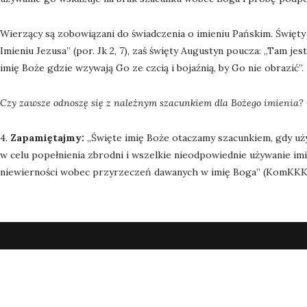
Wierzący są zobowiązani do świadczenia o imieniu Pańskim. Święt
Imieniu Jezusa” (por. Jk 2, 7), zaś święty Augustyn poucza: „Tam j
imię Boże gdzie wzywają Go ze czcią i bojaźnią, by Go nie obrazić”.
Czy zawsze odnoszę się z należnym szacunkiem dla Bożego imienia
4.
Zapamiętajmy:
„Święte imię Boże otaczamy szacunkiem, gdy uży
w celu popełnienia zbrodni i wszelkie nieodpowiednie używanie imi
niewierności wobec przyrzeczeń dawanych w imię Boga” (KomKKK 