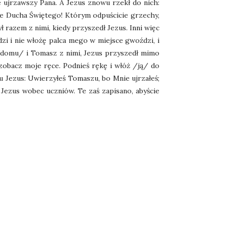
e ujrzawszy Pana. A Jezus znowu rzekł do nich:
cie Ducha Świętego! Którym odpuścicie grzechy,
 razem z nimi, kiedy przyszedł Jezus. Inni więc
dzi i nie włożę palca mego w miejsce gwoździ, i
 /domu/ i Tomasz z nimi, Jezus przyszedł mimo
 zobacz moje ręce. Podnieś rękę i włóż /ją/ do
u Jezus: Uwierzyłeś Tomaszu, bo Mnie ujrzałeś;
ił Jezus wobec uczniów. Te zaś zapisano, abyście