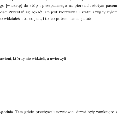
o [w szatę] do stóp i przepasanego na piersiach złotym pasem.
c: Przestań się lękać! Jam jest Pierwszy i Ostatni i żyjący. Byłe
 widziałeś, i to, co jest, i to, co potem musi się stać.
ieni, którzy nie widzieli, a uwierzyli.
odnia. Tam gdzie przebywali uczniowie, drzwi były zamknięte z