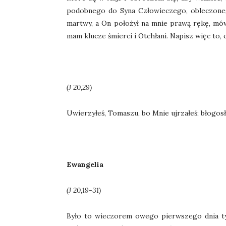
podobnego do Syna Człowieczego, obleczoneg
martwy, a On położył na mnie prawą rękę, mówią
mam klucze śmierci i Otchłani. Napisz więc to, co
(J 20,29)
Uwierzyłeś, Tomaszu, bo Mnie ujrzałeś; błogosław
Ewangelia
(J 20,19-31)
Było to wieczorem owego pierwszego dnia tyg