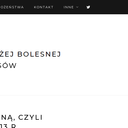
BOŻEŃSTWA
KONTAKT
INNE
NĄ, CZYLI
13 R.