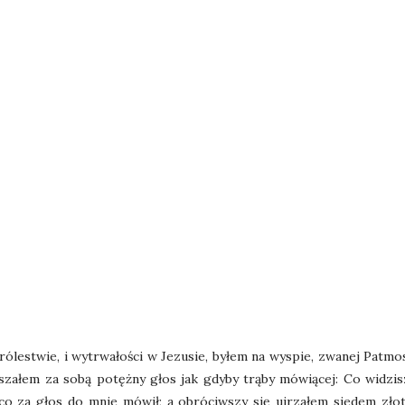
 królestwie, i wytrwałości w Jezusie, byłem na wyspie, zwanej Pat
załem za sobą potężny głos jak gdyby trąby mówiącej: Co widzisz,
ć, co za głos do mnie mówił; a obróciwszy się ujrzałem siedem zł