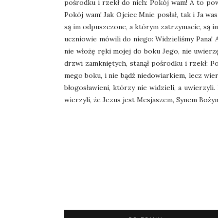
pośrodku i rzekł do nich: Pokój wam! A to pow
Pokój wam! Jak Ojciec Mnie posłał, tak i Ja w
są im odpuszczone, a którym zatrzymacie, są im
uczniowie mówili do niego: Widzieliśmy Pana! A
nie włożę ręki mojej do boku Jego, nie uwier
drzwi zamkniętych, stanął pośrodku i rzekł: P
mego boku, i nie bądź niedowiarkiem, lecz wie
błogosławieni, którzy nie widzieli, a uwierzyli
wierzyli, że Jezus jest Mesjaszem, Synem Bożym,