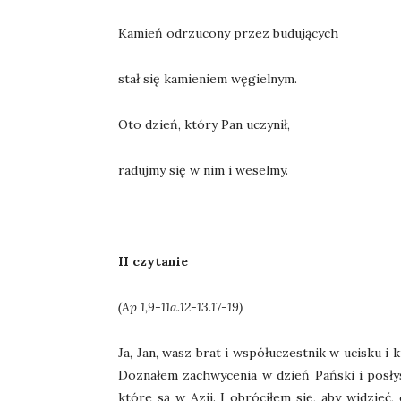
Kamień odrzucony przez budujących
stał się kamieniem węgielnym.
Oto dzień, który Pan uczynił,
radujmy się w nim i weselmy.
II czytanie
(Ap 1,9-11a.12-13.17-19)
Ja, Jan, wasz brat i współuczestnik w ucisku i
Doznałem zachwycenia w dzień Pański i posłys
które są w Azji. I obróciłem się, aby widzie