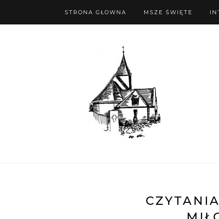
STRONA GŁOWNA
MSZE ŚWIĘTE
IN
CZYTANIA
MIŁO