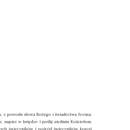
mos, z powodu słowa Bożego i świadectwa Jezusa.
 napisz w księdze i poślij siedmiu Kościołom,
otych świeczników, i pośród świeczników kogoś