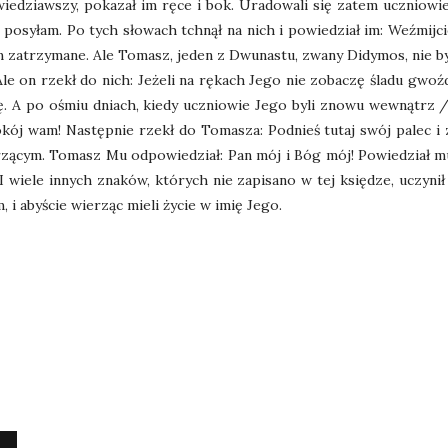
iedziawszy, pokazał im ręce i bok. Uradowali się zatem uczniowi
as posyłam. Po tych słowach tchnął na nich i powiedział im: Weźmij
 zatrzymane. Ale Tomasz, jeden z Dwunastu, zwany Didymos, nie był
le on rzekł do nich: Jeżeli na rękach Jego nie zobaczę śladu gwoź
zę. A po ośmiu dniach, kiedy uczniowie Jego byli znowu wewnątrz
okój wam! Następnie rzekł do Tomasza: Podnieś tutaj swój palec i
rzącym. Tomasz Mu odpowiedział: Pan mój i Bóg mój! Powiedział m
. I wiele innych znaków, których nie zapisano w tej księdze, uczyn
 i abyście wierząc mieli życie w imię Jego.