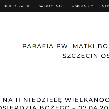
TENCJE MSZALNE
SAKRAMENTY
WSPÓLNOTY
NA
 NA II NIEDZIELĘ WIELKANOC
SIERDZIA BOŻEGO – 07.04.20