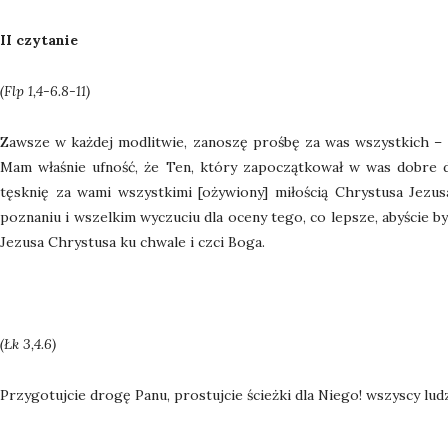
II czytanie
(Flp 1,4-6.8-11)
Zawsze w każdej modlitwie, zanoszę prośbę za was wszystkich – 
Mam właśnie ufność, że Ten, który zapoczątkował w was dobre d
tęsknię za wami wszystkimi [ożywiony] miłością Chrystusa Jezusa
poznaniu i wszelkim wyczuciu dla oceny tego, co lepsze, abyście by
Jezusa Chrystusa ku chwale i czci Boga.
(Łk 3,4.6)
Przygotujcie drogę Panu, prostujcie ścieżki dla Niego! wszyscy lud