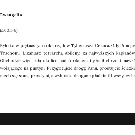
Ewangelia
(Łk 3,1-6)
Było to w piętnastym roku rządów Tyberiusza Cezara. Gdy Poncjusz P
Trachonu, Lizaniasz tetrarchą Abileny; za najwyższych kapłanów
Obchodził więc całą okolicę nad Jordanem i głosił chrzest nawr
wołającego na pustyni: Przygotujcie drogę Panu, prostujcie ścieżk
niech się staną prostymi, a wyboiste drogami gładkimi! I wszyscy l