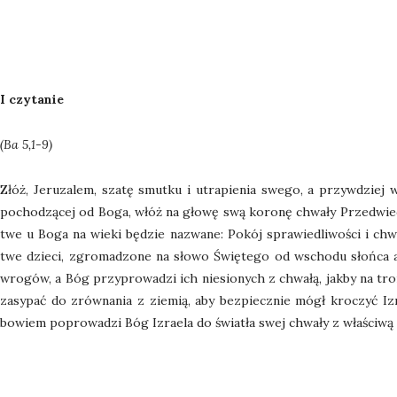
I czytanie
(Ba 5,1-9)
Złóż, Jeruzalem, szatę smutku i utrapienia swego, a przywdziej 
pochodzącej od Boga, włóż na głowę swą koronę chwały Przedwiec
twe u Boga na wieki będzie nazwane: Pokój sprawiedliwości i chw
twe dzieci, zgromadzone na słowo Świętego od wschodu słońca aż
wrogów, a Bóg przyprowadzi ich niesionych z chwałą, jakby na tr
zasypać do zrównania z ziemią, aby bezpiecznie mógł kroczyć Izr
bowiem poprowadzi Bóg Izraela do światła swej chwały z właściwą 