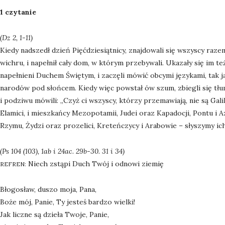
1 czytanie
(Dz 2, 1-11)
Kiedy nadszedł dzień Pięćdziesiątnicy, znajdowali się wszyscy raz
wichru, i napełnił cały dom, w którym przebywali. Ukazały się im też
napełnieni Duchem Świętym, i zaczęli mówić obcymi językami, tak
narodów pod słońcem. Kiedy więc powstał ów szum, zbiegli się tłumn
i podziwu mówili: „Czyż ci wszyscy, którzy przemawiają, nie są Gali
Elamici, i mieszkańcy Mezopotamii, Judei oraz Kapadocji, Pontu i Azji
Rzymu, Żydzi oraz prozelici, Kreteńczycy i Arabowie – słyszymy ic
(Ps 104 (103), 1ab i 24ac. 29b-30. 31 i 34)
Niech zstąpi Duch Twój i odnowi ziemię
REFREN:
Błogosław, duszo moja, Pana,
Boże mój, Panie, Ty jesteś bardzo wielki!
Jak liczne są dzieła Twoje, Panie,