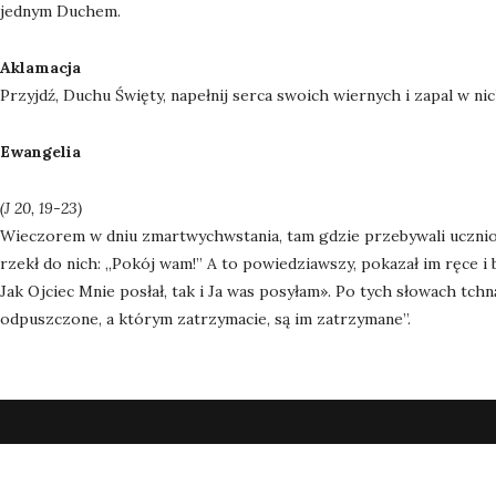
jednym Duchem.
Aklamacja
Przyjdź, Duchu Święty, napełnij serca swoich wiernych i zapal w nic
Ewangelia
(J 20, 19-23)
Wieczorem w dniu zmartwychwstania, tam gdzie przebywali uczniow
rzekł do nich: „Pokój wam!” A to powiedziawszy, pokazał im ręce i
Jak Ojciec Mnie posłał, tak i Ja was posyłam». Po tych słowach tch
odpuszczone, a którym zatrzymacie, są im zatrzymane”.