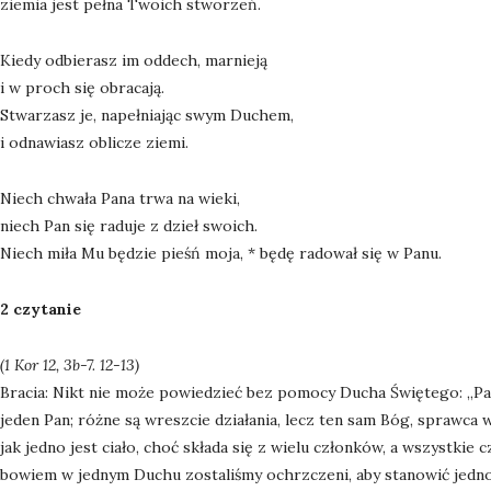
ziemia jest pełna Twoich stworzeń.
Kiedy odbierasz im oddech, marnieją
i w proch się obracają.
Stwarzasz je, napełniając swym Duchem,
i odnawiasz oblicze ziemi.
Niech chwała Pana trwa na wieki,
niech Pan się raduje z dzieł swoich.
Niech miła Mu będzie pieśń moja, * będę radował się w Panu.
2 czytanie
(1 Kor 12, 3b-7. 12-13)
Bracia: Nikt nie może powiedzieć bez pomocy Ducha Świętego: „Pane
jeden Pan; różne są wreszcie działania, lecz ten sam Bóg, sprawc
jak jedno jest ciało, choć składa się z wielu członków, a wszystkie c
bowiem w jednym Duchu zostaliśmy ochrzczeni, aby stanowić jedno Ci