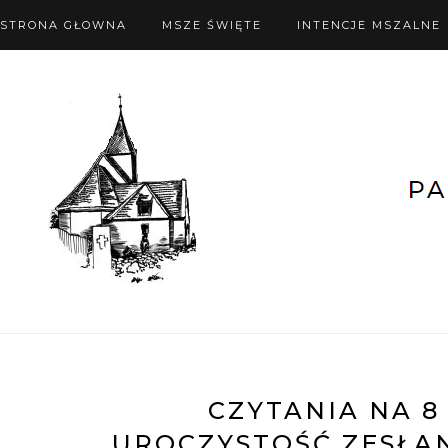
STRONA GŁOWNA
MSZE ŚWIĘTE
INTENCJE MSZALNE
CZYTANIA NA 8
UROCZYSTOŚĆ ZESŁAN