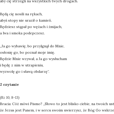
aby cię strzegli na wszystkich twych drogach.
Będą cię nosili na rękach,
abyś stopy nie uraził o kamień.
Będziesz stąpał po wężach i żmijach,
a lwa i smoka podepczesz.
„Ja go wybawię, bo przylgnął do Mnie,
osłonię go, bo poznał moje imię.
Będzie Mnie wzywał, a Ja go wysłucham
i będę z nim w utrapieniu,
wyzwolę go i sławą obdarzę”.
2 czytanie
(Rz 10, 8-13)
Bracia: Cóż mówi Pismo? „Słowo to jest blisko ciebie, na twoich ust
że Jezus jest Panem, i w sercu swoim uwierzysz, że Bóg Go wskrze