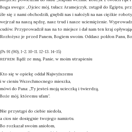
Boga swego: „Ojciec mój, tułacz Aramejczyk, zstąpił do Egiptu, przyb
źle się z nami obchodzili, gnębili nas i nałożyli na nas ciężkie ro
wejrzał na naszą nędzę, nasz trud i nasze uciemiężenie. Wyprowadz
cudów. Przyprowadził nas na to miejsce i dał nam ten kraj opływają
Rozłożysz je przed Panem, Bogiem swoim. Oddasz pokłon Panu, B
(Ps 91 (90), 1-2. 10-11. 12-13. 14-15)
Bądź ze mną, Panie, w moim utrapieniu
REFREN:
Kto się w opiekę oddał Najwyższemu
i w cieniu Wszechmocnego mieszka,
mówi do Pana: „Ty jesteś moją ucieczką i twierdzą,
Boże mój, któremu ufam”.
Nie przystąpi do ciebie niedola,
a cios nie dosięgnie twojego namiotu.
Bo rozkazał swoim aniołom,