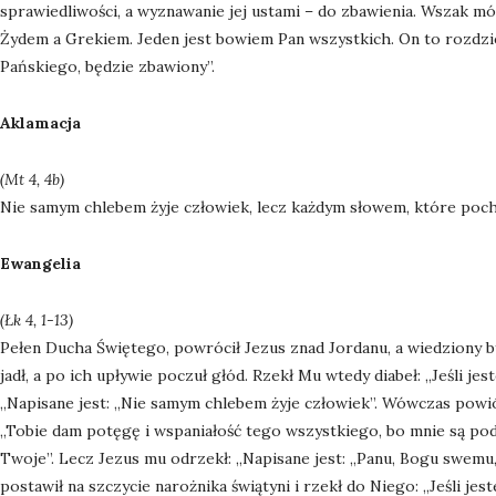
sprawiedliwości, a wyznawanie jej ustami – do zbawienia. Wszak mó
Żydem a Grekiem. Jeden jest bowiem Pan wszystkich. On to rozdzi
Pańskiego, będzie zbawiony”.
Aklamacja
(Mt 4, 4b)
Nie samym chlebem żyje człowiek, lecz każdym słowem, które poch
Ewangelia
(Łk 4, 1-13)
Pełen Ducha Świętego, powrócił Jezus znad Jordanu, a wiedziony był
jadł, a po ich upływie poczuł głód. Rzekł Mu wtedy diabeł: „Jeśli 
„Napisane jest: „Nie samym chlebem żyje człowiek”. Wówczas powiód
„Tobie dam potęgę i wspaniałość tego wszystkiego, bo mnie są pod
Twoje”. Lecz Jezus mu odrzekł: „Napisane jest: „Panu, Bogu swemu
postawił na szczycie narożnika świątyni i rzekł do Niego: „Jeśli j