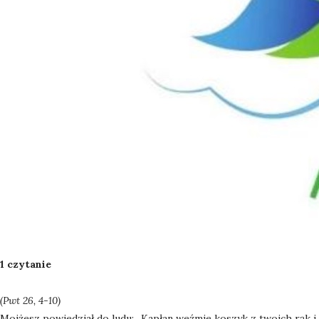
1 czytanie
(Pwt 26, 4-10)
Mojżesz powiedział do ludu: „Kapłan weźmie koszyk z twoich rąk 