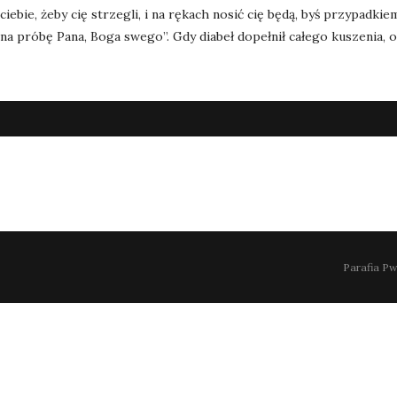
ciebie, żeby cię strzegli, i na rękach nosić cię będą, byś przypadk
na próbę Pana, Boga swego”. Gdy diabeł dopełnił całego kuszenia, o
Parafia Pw